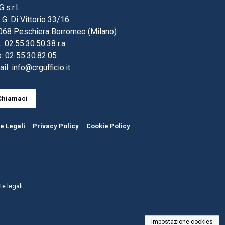
 s.r.l.
 G. Di Vittorio 33/16
068 Peschiera Borromeo (Milano)
.: 02.55.30.50.38 r.a.
: 02 55.30.82.05
ail:
info@crgufficio.it
Chiamaci
e Legali
Privacy Policy
Cookie Policy
e legali
Impostazione cookies