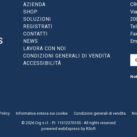
AZIENDA
CRG
SHOP
Via
SOLUZIONI
20
REGISTRATI
Tel
CONTATTI
Fax
S
NEWS
Em
LAVORA CON NOI
CONDIZIONI GENERALI DI VENDITA
ACCESSIBILITÀ
Not
Policy
Informativa estesa sui cookie
Condizioni generali di vendita
Not
© 2026 Crg s.r.l. - P.I. 11312370155 - All rights reserved
powered
webExpress
by
RSoft