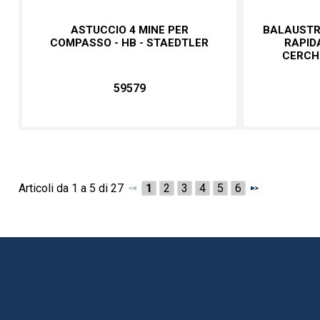
ASTUCCIO 4 MINE PER
BALAUSTR
COMPASSO - HB - STAEDTLER
RAPID
CERCHI
59579
Articoli da 1 a 5 di 27
1
2
3
4
5
6