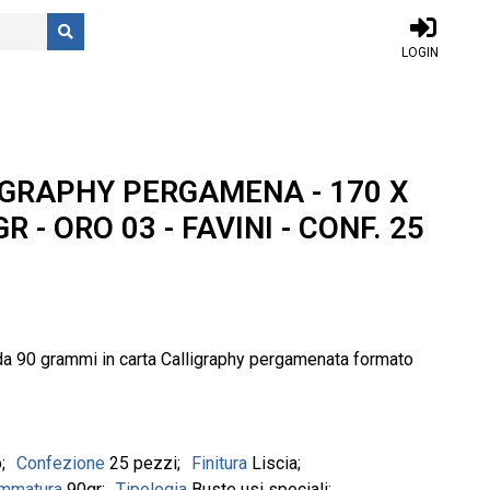
LOGIN
GRAPHY PERGAMENA - 170 X
R - ORO 03 - FAVINI - CONF. 25
da 90 grammi in carta Calligraphy pergamenata formato
o
Confezione
25 pezzi
Finitura
Liscia
ammatura
90gr
Tipologia
Buste usi speciali