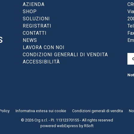
AZIENDA
CRG
SHOP
Via
SOLUZIONI
20
REGISTRATI
Tel
CONTATTI
Fax
S
NEWS
Em
LAVORA CON NOI
CONDIZIONI GENERALI DI VENDITA
ACCESSIBILITÀ
Not
Policy
Informativa estesa sui cookie
Condizioni generali di vendita
Not
© 2026 Crg s.r.l. - P.I. 11312370155 - All rights reserved
powered
webExpress
by
RSoft