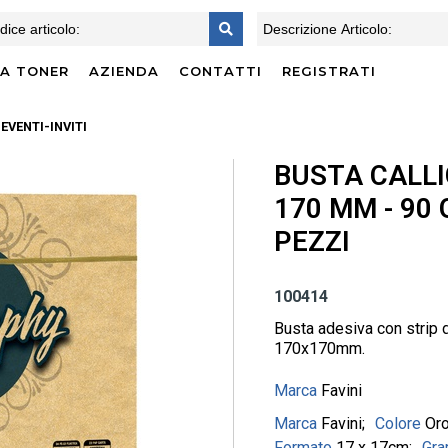
CA TONER
AZIENDA
CONTATTI
REGISTRATI
EVENTI-INVITI
BUSTA CALLI
170 MM - 90 G
PEZZI
100414
Busta adesiva con strip 
170x170mm.
Marca
Favini
Marca
Favini
Colore
Or
Formato
17 x 17cm
Gr