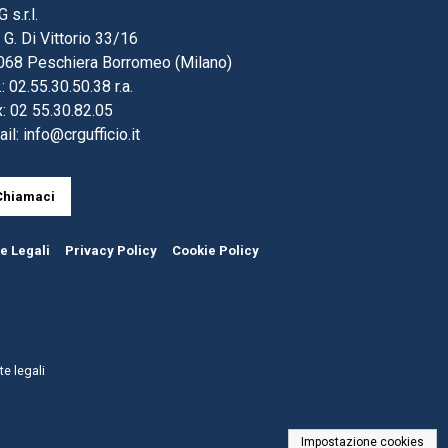
 s.r.l.
 G. Di Vittorio 33/16
068 Peschiera Borromeo (Milano)
.: 02.55.30.50.38 r.a.
: 02 55.30.82.05
ail:
info@crgufficio.it
Chiamaci
e Legali
Privacy Policy
Cookie Policy
e legali
Impostazione cookies