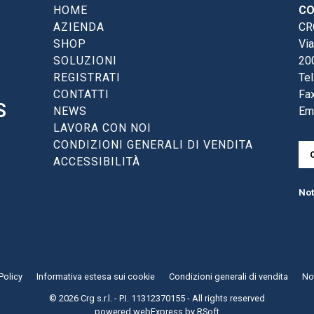
HOME
CO
AZIENDA
CRG
SHOP
Via
SOLUZIONI
20
REGISTRATI
Tel
CONTATTI
Fax
S
NEWS
Em
LAVORA CON NOI
CONDIZIONI GENERALI DI VENDITA
ACCESSIBILITÀ
Not
Policy
Informativa estesa sui cookie
Condizioni generali di vendita
Not
© 2026 Crg s.r.l. - P.I. 11312370155 - All rights reserved
powered
webExpress
by
RSoft