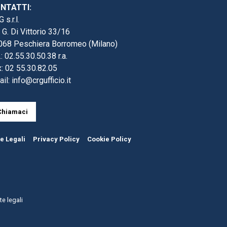
NTATTI:
 s.r.l.
 G. Di Vittorio 33/16
068 Peschiera Borromeo (Milano)
.: 02.55.30.50.38 r.a.
: 02 55.30.82.05
ail:
info@crgufficio.it
Chiamaci
e Legali
Privacy Policy
Cookie Policy
e legali