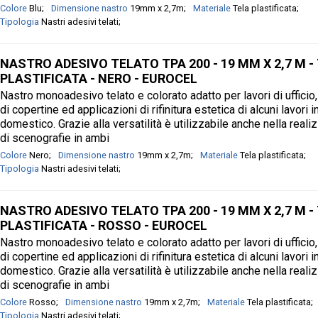
Colore
Blu
Dimensione nastro
19mm x 2,7m
Materiale
Tela plastificata
Tipologia
Nastri adesivi telati
NASTRO ADESIVO TELATO TPA 200 - 19 MM X 2,7 M -
PLASTIFICATA - NERO - EUROCEL
Nastro monoadesivo telato e colorato adatto per lavori di ufficio,
di copertine ed applicazioni di rifinitura estetica di alcuni lavori 
domestico. Grazie alla versatilità è utilizzabile anche nella real
di scenografie in ambi
Colore
Nero
Dimensione nastro
19mm x 2,7m
Materiale
Tela plastificata
Tipologia
Nastri adesivi telati
NASTRO ADESIVO TELATO TPA 200 - 19 MM X 2,7 M -
PLASTIFICATA - ROSSO - EUROCEL
Nastro monoadesivo telato e colorato adatto per lavori di ufficio,
di copertine ed applicazioni di rifinitura estetica di alcuni lavori 
domestico. Grazie alla versatilità è utilizzabile anche nella real
di scenografie in ambi
Colore
Rosso
Dimensione nastro
19mm x 2,7m
Materiale
Tela plastificata
Tipologia
Nastri adesivi telati