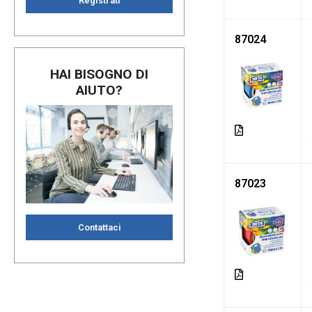
Registrati
87024
HAI BISOGNO DI
AIUTO?
87023
Contattaci