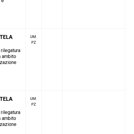
à è
 TELA
UM.
PZ
 rilegatura
in ambito
izzazione
 TELA
UM.
PZ
 rilegatura
in ambito
izzazione