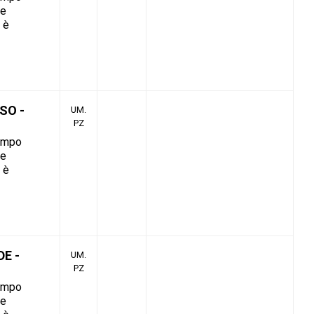
 e
à è
SO -
UM.
PZ
tempo
 e
à è
E -
UM.
PZ
tempo
 e