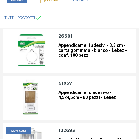
TUTTI I PRODOTTI
CESTINI GETTACARTE
COLLE A NASTRO
26681
COLLE SPECIALI
COLLE-ADESIVI SPRAY
Appendicartelli adesivi - 3,5 cm -
carta gommata - bianco - Lebez -
conf. 100 pezzi
CUCITRICI A PINZA
CUCITRICI DA TAVOLO
CUSCINETTI
CUTTER-LAME-PIANI ANTITAGLIO
61057
Appendicartello adesivo -
4,5x4,5cm - 80 pezzi - Lebez
DATARI-NUMERATORI-POLINOMI
DISPENSER NASTRO ADESIVO
ELASTICI
ETICHETTE CARTA COPY-LASER-
INKJET
102693
ETICHETTE IDENTIFICATIVE-CON
ETICHETTE IN FOGLIETTI