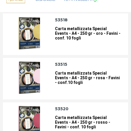
BIANCA
BIGLIETTI DA VISITA
53518
Carta metallizzata Special
Events - A4 - 250 gr - oro - Favini -
CARTA PER CONSEGNE DIRETTE
CARTE EVENTI-INVITI
conf. 10 fogli
COLORATA
INKJET
53515
Carta metallizzata Special
LASER
ROTOLI PER CALCOLATRICI
Events - A4 - 250 gr - rosa - Favini
- conf.10 fogli
ROTOLI PER POS
ROTOLI PER REGISTRATORI DI
CASSA
53520
ROTOLI PER TACHIGRAFI
TRASPARENTE
DIGITALI
Carta metallizzata Special
Events - A4 - 250 gr - rosso -
Favini - conf. 10 fogli