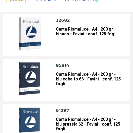
BIANCA
BIGLIETTI DA VISITA
32682
Carta Rismaluce - A4 - 200 gr -
bianco - Favini - conf. 125 fogli
CARTA PER CONSEGNE DIRETTE
CARTE EVENTI-INVITI
COLORATA
INKJET
85814
Carta Rismaluce - A4 - 200 gr -
LASER
ROTOLI PER CALCOLATRICI
blu cobalto 66 - Favini - conf. 125
fogli
ROTOLI PER POS
ROTOLI PER REGISTRATORI DI
CASSA
61297
ROTOLI PER TACHIGRAFI
TRASPARENTE
DIGITALI
Carta Rismaluce - A4 - 200 gr -
blu prussia 62 - Favini - conf. 125
fogli