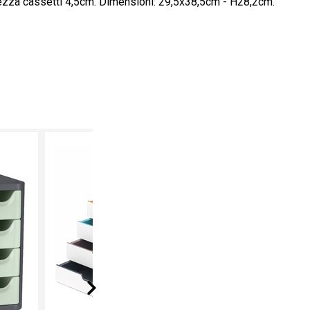
ltezza cassetti 4,5cm. Dimensioni: 29,5x38,5cm - H28,2cm.
Next