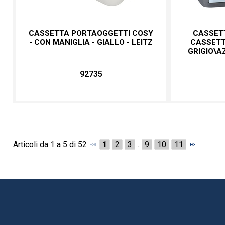
CASSETTA PORTAOGGETTI COSY
CASSETT
- CON MANIGLIA - GIALLO - LEITZ
CASSETTI 
GRIGIO\A
92735
Articoli da 1 a 5 di 52
1
2
3
...
9
10
11