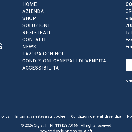
HOME
CO
AZIENDA
CRG
SHOP
Via
SOLUZIONI
20
REGISTRATI
Tel
CONTATTI
Fax
S
NEWS
Em
LAVORA CON NOI
CONDIZIONI GENERALI DI VENDITA
ACCESSIBILITÀ
Not
Policy
Informativa estesa sui cookie
Condizioni generali di vendita
Not
© 2026 Crg s.r.l. - P.I. 11312370155 - All rights reserved
powered
webExpress
by
RSoft