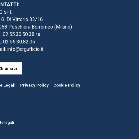
NTATTI:
 s.r.l.
 G. Di Vittorio 33/16
068 Peschiera Borromeo (Milano)
.: 02.55.30.50.38 r.a.
: 02 55.30.82.05
ail:
info@crgufficio.it
Chiamaci
e Legali
Privacy Policy
Cookie Policy
e legali