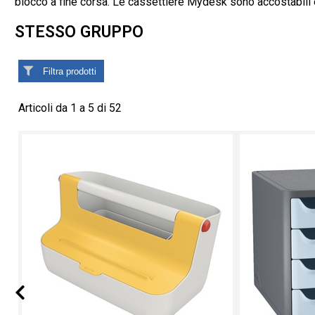
blocco a fine corsa. Le cassettiere Mydesk sono accostabili e
STESSO GRUPPO
Filtra prodotti
Articoli da 1 a 5 di 52
Prev