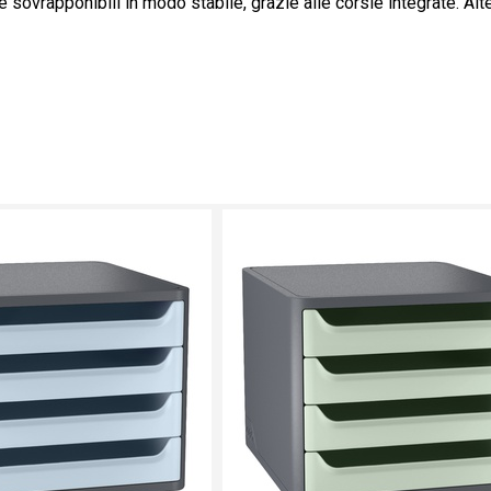
 sovrapponibili in modo stabile, grazie alle corsie integrate. A