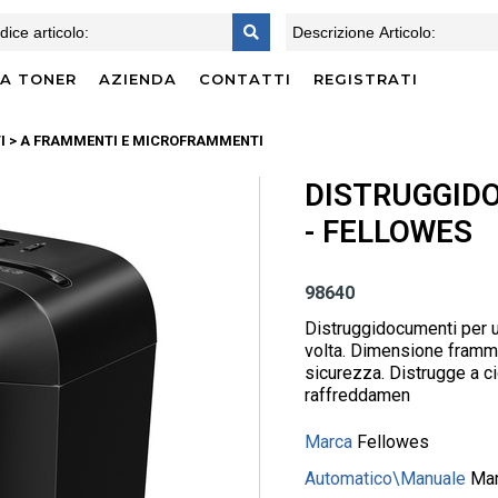
CA TONER
AZIENDA
CONTATTI
REGISTRATI
I
> A FRAMMENTI E MICROFRAMMENTI
DISTRUGGIDO
- FELLOWES
98640
Distruggidocumenti per u
volta. Dimensione framme
sicurezza. Distrugge a ci
raffreddamen
Marca
Fellowes
Automatico\Manuale
Ma