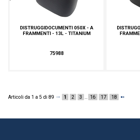
DISTRUGGIDOCUMENTI 050X - A
DISTRUGG
FRAMMENTI - 13L - TITANIUM
FRAMMEN
75988
Articoli da 1 a 5 di 89
1
2
3
...
16
17
18