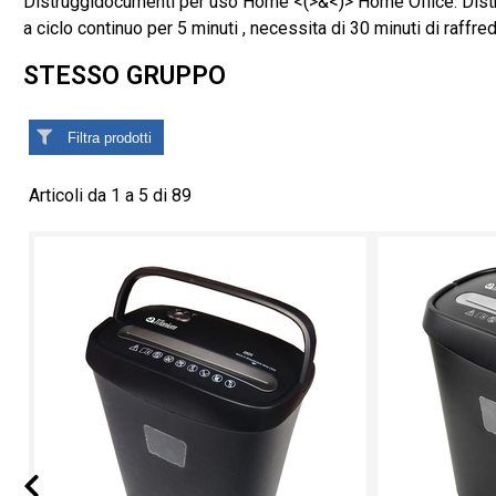
Distruggidocumenti per uso Home <(>&<)> Home Office. Distru
a ciclo continuo per 5 minuti , necessita di 30 minuti di raffr
STESSO GRUPPO
Filtra prodotti
Articoli da 1 a 5 di 89
Prev