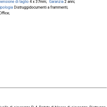
ensione di taglio
4 x 37mm
Garanzia
2 anni
ipologia
Distruggidocumenti a frammenti
ffice