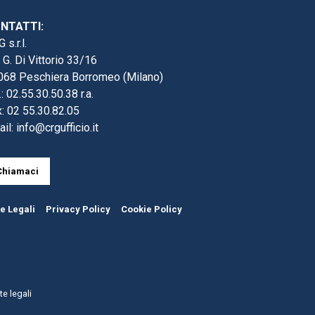
NTATTI:
 s.r.l.
 G. Di Vittorio 33/16
068 Peschiera Borromeo (Milano)
.: 02.55.30.50.38 r.a.
: 02 55.30.82.05
ail:
info@crgufficio.it
Chiamaci
e Legali
Privacy Policy
Cookie Policy
e legali