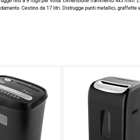
gge fino a 9 fogli per volta. Dimensione frammento 4x37mm. Live
eddamento. Cestino da 17 litri. Distrugge punti metallici, graffet