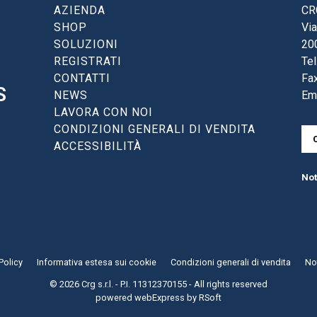
AZIENDA
CRG
SHOP
Via
SOLUZIONI
20
REGISTRATI
Tel
CONTATTI
Fax
S
NEWS
Em
LAVORA CON NOI
CONDIZIONI GENERALI DI VENDITA
ACCESSIBILITÀ
Not
Policy
Informativa estesa sui cookie
Condizioni generali di vendita
Not
© 2026 Crg s.r.l. - P.I. 11312370155 - All rights reserved
powered
webExpress
by
RSoft