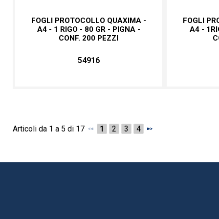
FOGLI PROTOCOLLO QUAXIMA -
FOGLI PR
A4 - 1 RIGO - 80 GR - PIGNA -
A4 - 1RI
CONF. 200 PEZZI
C
54916
Articoli da 1 a 5 di 17
1
2
3
4