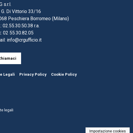
 s.r.l.
 G. Di Vittorio 33/16
068 Peschiera Borromeo (Milano)
.: 02.55.30.50.38 r.a.
: 02 55.30.82.05
ail:
info@crgufficio.it
Chiamaci
e Legali
Privacy Policy
Cookie Policy
e legali
Impostazione cookies