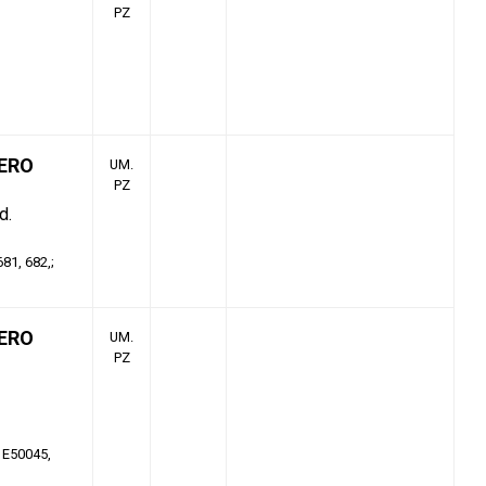
PZ
ERO
UM.
PZ
d.
681, 682,
ERO
UM.
PZ
d E50045,