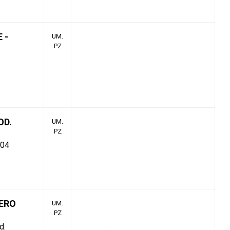
 -
UM.
PZ
OD.
UM.
PZ
904
ERO
UM.
PZ
d.