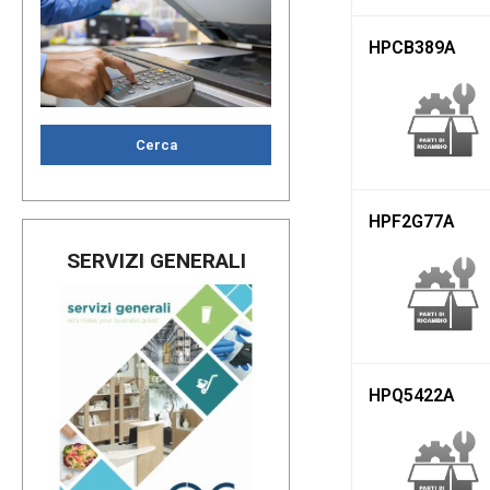
HPCB389A
Cerca
HPF2G77A
SERVIZI GENERALI
HPQ5422A