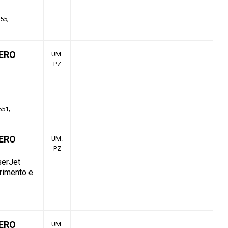
555
ERO
UM.
PZ
551
ERO
UM.
PZ
serJet
erimento e
ERO
UM.