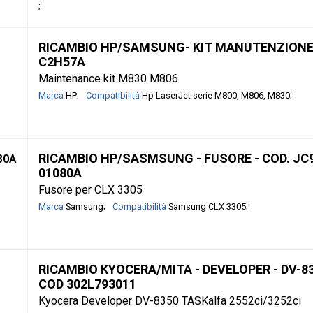
RICAMBIO HP/SAMSUNG- KIT MANUTENZIONE 
C2H57A
Maintenance kit M830 M806
Marca
HP
Compatibilità
Hp LaserJet serie M800, M806, M830
RICAMBIO HP/SASMSUNG - FUSORE - COD. JC
80A
01080A
Fusore per CLX 3305
Marca
Samsung
Compatibilità
Samsung CLX 3305
RICAMBIO KYOCERA/MITA - DEVELOPER - DV-83
COD 302L793011
Kyocera Developer DV-8350 TASKalfa 2552ci/3252ci