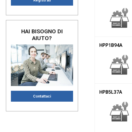
Registrati
HAI BISOGNO DI
AIUTO?
HPP1B94A
HPB5L37A
Contattaci