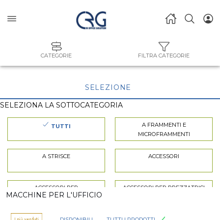
CATEGORIE
FILTRA CATEGORIE
SELEZIONE
SELEZIONA LA SOTTOCATEGORIA
A FRAMMENTI E
TUTTI
MICROFRAMMENTI
A STRISCE
ACCESSORI
ACCESSORI PER
ACCESSORI PER PREZZATRICI
MACCHINE PER L'UFFICIO
DISTRUGGIDOCUMENTI
BROTHER
BROTHER
DISPONIBILI
TUTTI I PRODOTTI