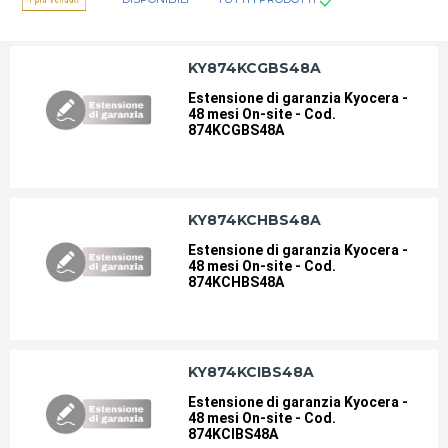
CANON
CANON
KY874KCGBS48A
Estensione di garanzia Kyocera -
48 mesi On-site - Cod.
CARICA BATTERIE
CARTELLINE E COPERTINE PER
874KCGBS48A
RILEGATURE
DA TAVOLO
DA TAVOLO SCRIVENTI
KY874KCHBS48A
Estensione di garanzia Kyocera -
DORSI PER RILEGATURA
ETICHETTATRICI ELETTRONICHE
48 mesi On-site - Cod.
E MANUALI
874KCHBS48A
ETICHETTE-NASTRI-TAMPONI
FILM IN BOBINA PER
PER ETICHETTATRICI E
PLASTIFICARE
PREZZATRICI
KY874KCIBS48A
HP
HP-SAMSUNG
Estensione di garanzia Kyocera -
48 mesi On-site - Cod.
874KCIBS48A
KYOCERA
KYOCERA