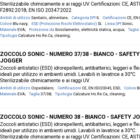
Sterilizzabile chimicamente e ai raggi UV. Certificazioni: CE, AS
F2892:2018; EN ISO 20347:2022.
Ambiti di utilizzo
Sanitario, alimentare
Categoria DPI
II
Certificazioni
CE, EN
Colore
Blu navy
ESD (Protezione Rischi Elettrostatici)
Sì
Linea DPI
Sonic
Materiale
EVA
Protezione da
Scivolamento, elettricità statica, acqua
Taglia
Tipologia
Calzature Ho.Re.Ca, cleaning
ZOCCOLO SONIC - NUMERO 37/38 - BIANCO - SAFETY
JOGGER
Zoccoli antistatici (ESD) idrorepellenti, antibatterici, leggeri e fle
ideali per utilizzo in ambienti umidi. Lavabili in lavatrice a 30°C.
Sterilizzabile chimicamente e ai raggi UV.
Ambiti di utilizzo
Ospedaliero
Certificazioni
CE, EN ISO20345, ESD
Colore
B
Materiale
EVA
Taglia
37/38
Tipologia
Calzature Ho.Re.Ca, cleaning
ZOCCOLO SONIC - NUMERO 38 - BIANCO - SAFETY J
Zoccoli antistatici (ESD) idrorepellenti, antibatterici, leggeri e fle
ideali per utilizzo in ambienti umidi. Lavabili in lavatrice a 30°C.
Sterilizzabile chimicamente e ai raggi UV. Certificazioni: CE, AS