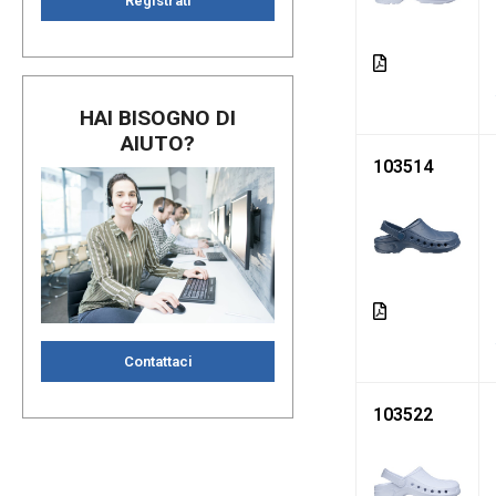
Registrati
HAI BISOGNO DI
AIUTO?
103514
Contattaci
103522