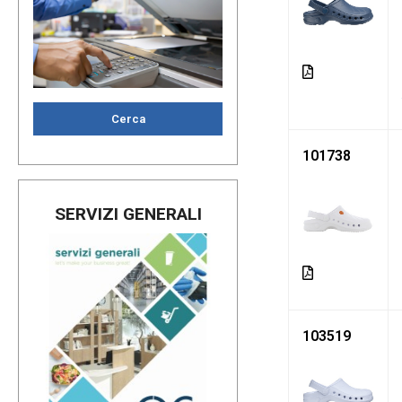
Cerca
101738
SERVIZI GENERALI
103519