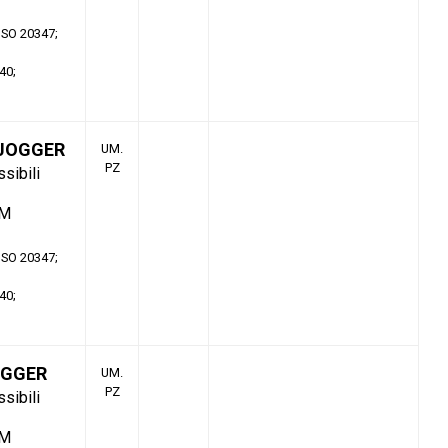
 ISO 20347
40
 JOGGER
UM.
PZ
ssibili
TM
 ISO 20347
40
OGGER
UM.
PZ
ssibili
TM