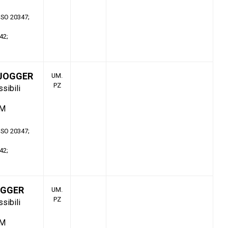
 ISO 20347
42
 JOGGER
UM.
PZ
ssibili
TM
 ISO 20347
42
OGGER
UM.
PZ
ssibili
TM