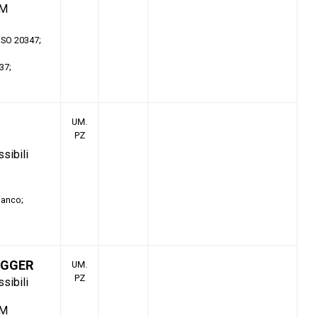
TM
 ISO 20347
37
UM.
PZ
ssibili
ianco
OGGER
UM.
PZ
ssibili
TM