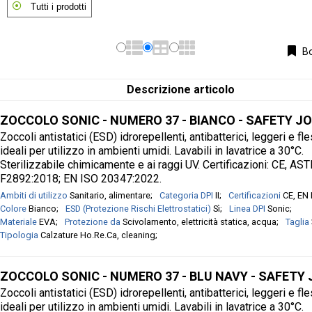
Tutti i prodotti
Bo
Descrizione articolo
ZOCCOLO SONIC - NUMERO 37 - BIANCO - SAFETY J
Zoccoli antistatici (ESD) idrorepellenti, antibatterici, leggeri e fle
ideali per utilizzo in ambienti umidi. Lavabili in lavatrice a 30°C.
Sterilizzabile chimicamente e ai raggi UV. Certificazioni: CE, AS
F2892:2018; EN ISO 20347:2022.
Ambiti di utilizzo
Sanitario, alimentare
Categoria DPI
II
Certificazioni
CE, EN
Colore
Bianco
ESD (Protezione Rischi Elettrostatici)
Sì
Linea DPI
Sonic
Materiale
EVA
Protezione da
Scivolamento, elettricità statica, acqua
Taglia
Tipologia
Calzature Ho.Re.Ca, cleaning
ZOCCOLO SONIC - NUMERO 37 - BLU NAVY - SAFETY
Zoccoli antistatici (ESD) idrorepellenti, antibatterici, leggeri e fle
ideali per utilizzo in ambienti umidi. Lavabili in lavatrice a 30°C.