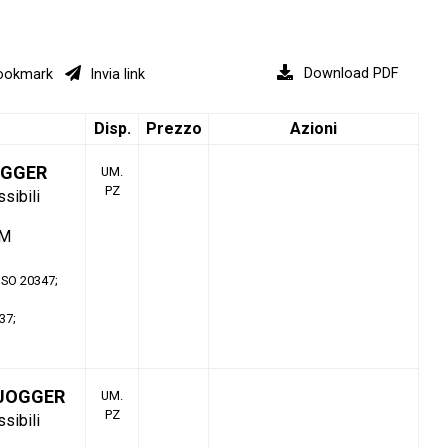
Download PDF
okmark
Invia link
Disp.
Prezzo
Azioni
OGGER
UM.
PZ
ssibili
TM
 ISO 20347
37
 JOGGER
UM.
PZ
ssibili