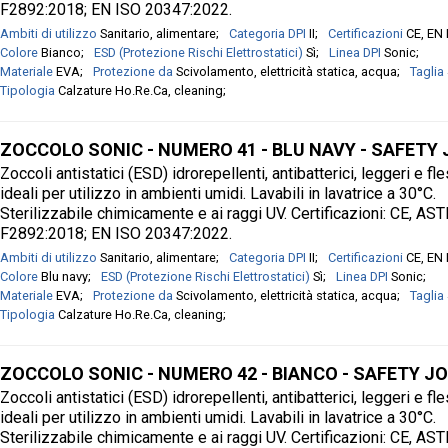
F2892:2018; EN ISO 20347:2022.
Ambiti di utilizzo
Sanitario, alimentare
Categoria DPI
II
Certificazioni
CE, EN
Colore
Bianco
ESD (Protezione Rischi Elettrostatici)
Sì
Linea DPI
Sonic
Materiale
EVA
Protezione da
Scivolamento, elettricità statica, acqua
Taglia
Tipologia
Calzature Ho.Re.Ca, cleaning
ZOCCOLO SONIC - NUMERO 41 - BLU NAVY - SAFETY
Zoccoli antistatici (ESD) idrorepellenti, antibatterici, leggeri e fle
ideali per utilizzo in ambienti umidi. Lavabili in lavatrice a 30°C.
Sterilizzabile chimicamente e ai raggi UV. Certificazioni: CE, AS
F2892:2018; EN ISO 20347:2022.
Ambiti di utilizzo
Sanitario, alimentare
Categoria DPI
II
Certificazioni
CE, EN
Colore
Blu navy
ESD (Protezione Rischi Elettrostatici)
Sì
Linea DPI
Sonic
Materiale
EVA
Protezione da
Scivolamento, elettricità statica, acqua
Taglia
Tipologia
Calzature Ho.Re.Ca, cleaning
ZOCCOLO SONIC - NUMERO 42 - BIANCO - SAFETY J
Zoccoli antistatici (ESD) idrorepellenti, antibatterici, leggeri e fle
ideali per utilizzo in ambienti umidi. Lavabili in lavatrice a 30°C.
Sterilizzabile chimicamente e ai raggi UV. Certificazioni: CE, AS