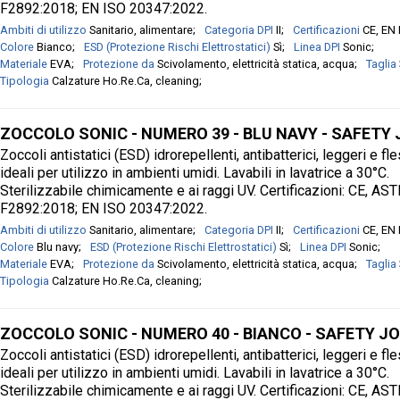
F2892:2018; EN ISO 20347:2022.
Ambiti di utilizzo
Sanitario, alimentare
Categoria DPI
II
Certificazioni
CE, EN
Colore
Bianco
ESD (Protezione Rischi Elettrostatici)
Sì
Linea DPI
Sonic
Materiale
EVA
Protezione da
Scivolamento, elettricità statica, acqua
Taglia
Tipologia
Calzature Ho.Re.Ca, cleaning
ZOCCOLO SONIC - NUMERO 39 - BLU NAVY - SAFETY
Zoccoli antistatici (ESD) idrorepellenti, antibatterici, leggeri e fle
ideali per utilizzo in ambienti umidi. Lavabili in lavatrice a 30°C.
Sterilizzabile chimicamente e ai raggi UV. Certificazioni: CE, AS
F2892:2018; EN ISO 20347:2022.
Ambiti di utilizzo
Sanitario, alimentare
Categoria DPI
II
Certificazioni
CE, EN
Colore
Blu navy
ESD (Protezione Rischi Elettrostatici)
Sì
Linea DPI
Sonic
Materiale
EVA
Protezione da
Scivolamento, elettricità statica, acqua
Taglia
Tipologia
Calzature Ho.Re.Ca, cleaning
ZOCCOLO SONIC - NUMERO 40 - BIANCO - SAFETY J
Zoccoli antistatici (ESD) idrorepellenti, antibatterici, leggeri e fle
ideali per utilizzo in ambienti umidi. Lavabili in lavatrice a 30°C.
Sterilizzabile chimicamente e ai raggi UV. Certificazioni: CE, AS