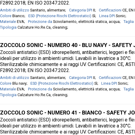
F2892:2018; EN ISO 20347:2022.
Ambiti di utilizzo
Sanitario, alimentare
Categoria DPI
II
Certificazioni
CE, EN
Colore
Bianco
ESD (Protezione Rischi Elettrostatici)
Sì
Linea DPI
Sonic
Materiale
EVA
Protezione da
Scivolamento, elettricità statica, acqua
Taglia
Tipologia
Calzature Ho.Re.Ca, cleaning
ZOCCOLO SONIC - NUMERO 40 - BLU NAVY - SAFETY
Zoccoli antistatici (ESD) idrorepellenti, antibatterici, leggeri e fle
ideali per utilizzo in ambienti umidi. Lavabili in lavatrice a 30°C.
Sterilizzabile chimicamente e ai raggi UV. Certificazioni: CE, AS
F2892:2018; EN ISO 20347:2022.
Ambiti di utilizzo
Sanitario, alimentare
Categoria DPI
II
Certificazioni
CE, EN
Colore
Blu navy
ESD (Protezione Rischi Elettrostatici)
Sì
Linea DPI
Sonic
Materiale
EVA
Protezione da
Scivolamento, elettricità statica, acqua
Taglia
Tipologia
Calzature Ho.Re.Ca, cleaning
ZOCCOLO SONIC - NUMERO 41 - BIANCO - SAFETY J
Zoccoli antistatici (ESD) idrorepellenti, antibatterici, leggeri e fle
ideali per utilizzo in ambienti umidi. Lavabili in lavatrice a 30°C.
Sterilizzabile chimicamente e ai raggi UV. Certificazioni: CE, AS