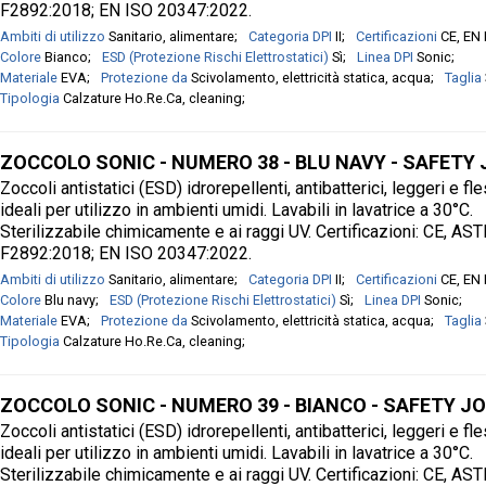
F2892:2018; EN ISO 20347:2022.
Ambiti di utilizzo
Sanitario, alimentare
Categoria DPI
II
Certificazioni
CE, EN
Colore
Bianco
ESD (Protezione Rischi Elettrostatici)
Sì
Linea DPI
Sonic
Materiale
EVA
Protezione da
Scivolamento, elettricità statica, acqua
Taglia
Tipologia
Calzature Ho.Re.Ca, cleaning
ZOCCOLO SONIC - NUMERO 38 - BLU NAVY - SAFETY
Zoccoli antistatici (ESD) idrorepellenti, antibatterici, leggeri e fle
ideali per utilizzo in ambienti umidi. Lavabili in lavatrice a 30°C.
Sterilizzabile chimicamente e ai raggi UV. Certificazioni: CE, AS
F2892:2018; EN ISO 20347:2022.
Ambiti di utilizzo
Sanitario, alimentare
Categoria DPI
II
Certificazioni
CE, EN
Colore
Blu navy
ESD (Protezione Rischi Elettrostatici)
Sì
Linea DPI
Sonic
Materiale
EVA
Protezione da
Scivolamento, elettricità statica, acqua
Taglia
Tipologia
Calzature Ho.Re.Ca, cleaning
ZOCCOLO SONIC - NUMERO 39 - BIANCO - SAFETY J
Zoccoli antistatici (ESD) idrorepellenti, antibatterici, leggeri e fle
ideali per utilizzo in ambienti umidi. Lavabili in lavatrice a 30°C.
Sterilizzabile chimicamente e ai raggi UV. Certificazioni: CE, AS