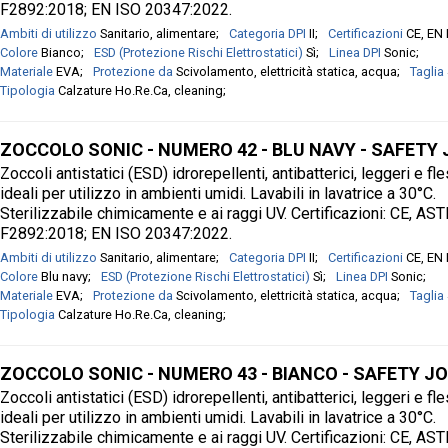
F2892:2018; EN ISO 20347:2022.
Ambiti di utilizzo
Sanitario, alimentare
Categoria DPI
II
Certificazioni
CE, EN
Colore
Bianco
ESD (Protezione Rischi Elettrostatici)
Sì
Linea DPI
Sonic
Materiale
EVA
Protezione da
Scivolamento, elettricità statica, acqua
Taglia
Tipologia
Calzature Ho.Re.Ca, cleaning
ZOCCOLO SONIC - NUMERO 42 - BLU NAVY - SAFETY
Zoccoli antistatici (ESD) idrorepellenti, antibatterici, leggeri e fle
ideali per utilizzo in ambienti umidi. Lavabili in lavatrice a 30°C.
Sterilizzabile chimicamente e ai raggi UV. Certificazioni: CE, AS
F2892:2018; EN ISO 20347:2022.
Ambiti di utilizzo
Sanitario, alimentare
Categoria DPI
II
Certificazioni
CE, EN
Colore
Blu navy
ESD (Protezione Rischi Elettrostatici)
Sì
Linea DPI
Sonic
Materiale
EVA
Protezione da
Scivolamento, elettricità statica, acqua
Taglia
Tipologia
Calzature Ho.Re.Ca, cleaning
ZOCCOLO SONIC - NUMERO 43 - BIANCO - SAFETY J
Zoccoli antistatici (ESD) idrorepellenti, antibatterici, leggeri e fle
ideali per utilizzo in ambienti umidi. Lavabili in lavatrice a 30°C.
Sterilizzabile chimicamente e ai raggi UV. Certificazioni: CE, AS