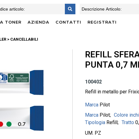
CA TONER
AZIENDA
CONTATTI
REGISTRATI
LER
> CANCELLABILI
REFILL SFER
PUNTA 0,7 MM
100402
Refill in metallo per Fri
Marca
Pilot
Marca
Pilot
Colore inch
Tipologia
Refill
Tratto
0
UM. PZ