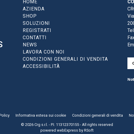
HOME
CO
AZIENDA
CRG
SHOP
Via
SOLUZIONI
20
REGISTRATI
Tel
CONTATTI
Fax
S
NEWS
Em
LAVORA CON NOI
CONDIZIONI GENERALI DI VENDITA
ACCESSIBILITÀ
Not
Policy
Informativa estesa sui cookie
Condizioni generali di vendita
Not
© 2026 Crg s.r.l. - P.I. 11312370155 - All rights reserved
powered
webExpress
by
RSoft