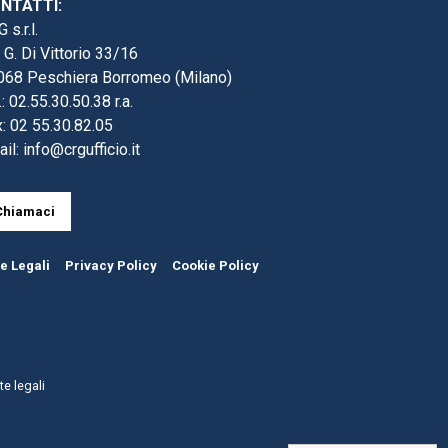
NTATTI:
 s.r.l.
 G. Di Vittorio 33/16
068 Peschiera Borromeo (Milano)
.: 02.55.30.50.38 r.a.
: 02 55.30.82.05
ail:
info@crgufficio.it
Chiamaci
e Legali
Privacy Policy
Cookie Policy
e legali