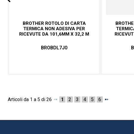
Prev
BROTHER ROTOLO DI CARTA
BROTHE
TERMICA NON ADESIVA PER
TERMIC
RICEVUTE DA 101,6MM X 32,2 M
RICEVUT
BROBDL7J0
B
Articoli da 1 a 5 di 26
1
2
3
4
5
6