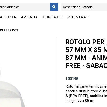
CA TONER
AZIENDA
CONTATTI
REGISTRATI
OLI PER POS
ROTOLO PER 
57 MM X 85 
87 MM - ANI
FREE - SABA
100195
Rotoli in carta termica
service distributore di b
A (BPA FREE), stabilità 
Lunghezza 85 m