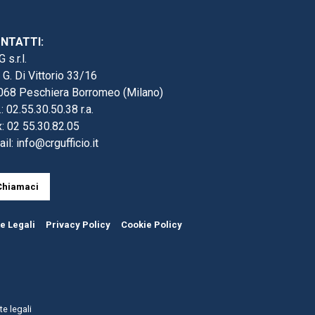
NTATTI:
 s.r.l.
 G. Di Vittorio 33/16
068 Peschiera Borromeo (Milano)
.: 02.55.30.50.38 r.a.
: 02 55.30.82.05
ail:
info@crgufficio.it
Chiamaci
e Legali
Privacy Policy
Cookie Policy
e legali