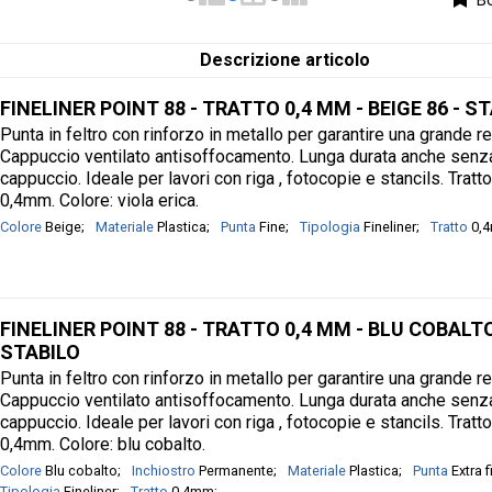
Bo
Descrizione articolo
FINELINER POINT 88 - TRATTO 0,4 MM - BEIGE 86 - S
Punta in feltro con rinforzo in metallo per garantire una grande r
Cappuccio ventilato antisoffocamento. Lunga durata anche senz
cappuccio. Ideale per lavori con riga , fotocopie e stancils. Tratt
0,4mm. Colore: viola erica.
Colore
Beige
Materiale
Plastica
Punta
Fine
Tipologia
Fineliner
Tratto
0,
FINELINER POINT 88 - TRATTO 0,4 MM - BLU COBALTO
STABILO
Punta in feltro con rinforzo in metallo per garantire una grande r
Cappuccio ventilato antisoffocamento. Lunga durata anche senz
cappuccio. Ideale per lavori con riga , fotocopie e stancils. Tratt
0,4mm. Colore: blu cobalto.
Colore
Blu cobalto
Inchiostro
Permanente
Materiale
Plastica
Punta
Extra f
Tipologia
Fineliner
Tratto
0,4mm