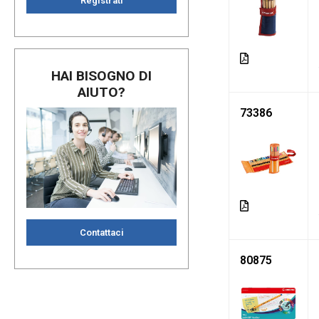
Registrati
HAI BISOGNO DI
AIUTO?
73386
Contattaci
80875