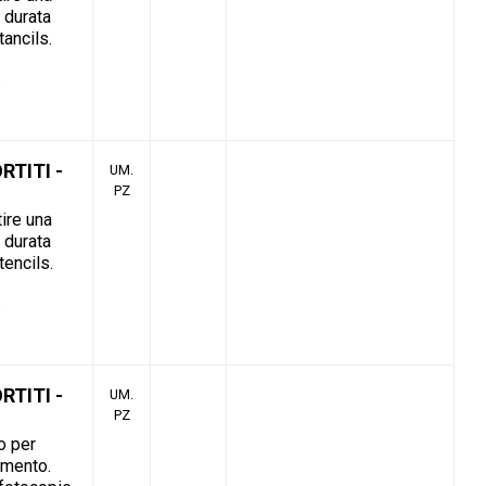
 durata
tancils.
RTITI -
UM.
PZ
tire una
 durata
tencils.
RTITI -
UM.
PZ
lo per
amento.