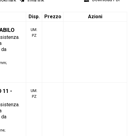
okmark
Invia link
Disp.
Prezzo
Azioni
TABILO
UM.
PZ
esistenza.
a
o da
4mm
 11 -
UM.
PZ
esistenza.
a
o da
ine