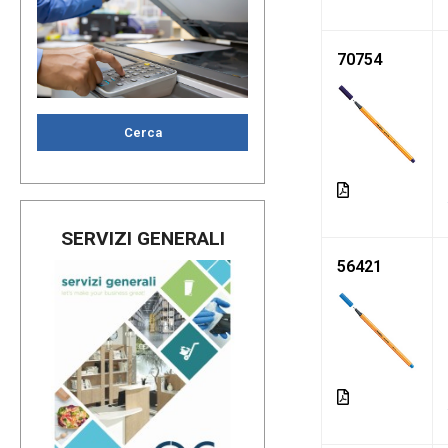
70754
Cerca
SERVIZI GENERALI
56421