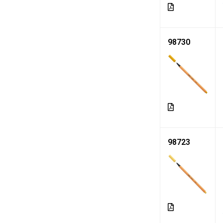
98730
98723