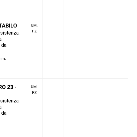
STABILO
UM.
PZ
esistenza.
a
o da
4mm
O 23 -
UM.
PZ
esistenza.
a
o da