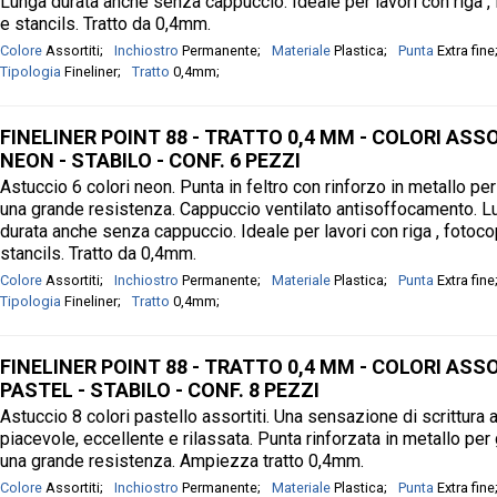
Lunga durata anche senza cappuccio. Ideale per lavori con riga ,
e stancils. Tratto da 0,4mm.
Colore
Assortiti
Inchiostro
Permanente
Materiale
Plastica
Punta
Extra fine
Tipologia
Fineliner
Tratto
0,4mm
FINELINER POINT 88 - TRATTO 0,4 MM - COLORI ASS
NEON - STABILO - CONF. 6 PEZZI
Astuccio 6 colori neon. Punta in feltro con rinforzo in metallo per
una grande resistenza. Cappuccio ventilato antisoffocamento. L
durata anche senza cappuccio. Ideale per lavori con riga , fotoco
stancils. Tratto da 0,4mm.
Colore
Assortiti
Inchiostro
Permanente
Materiale
Plastica
Punta
Extra fine
Tipologia
Fineliner
Tratto
0,4mm
FINELINER POINT 88 - TRATTO 0,4 MM - COLORI ASS
PASTEL - STABILO - CONF. 8 PEZZI
Astuccio 8 colori pastello assortiti. Una sensazione di scrittura 
piacevole, eccellente e rilassata. Punta rinforzata in metallo per 
una grande resistenza. Ampiezza tratto 0,4mm.
Colore
Assortiti
Inchiostro
Permanente
Materiale
Plastica
Punta
Extra fine