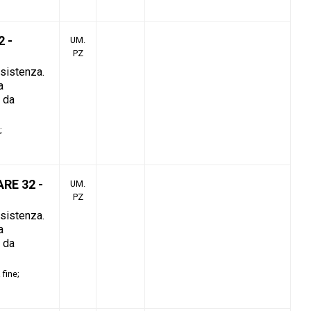
 -
UM.
PZ
esistenza.
a
o da
RE 32 -
UM.
PZ
esistenza.
a
o da
 fine