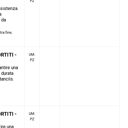
PZ
esistenza.
a
o da
tra fine
RTITI -
UM.
PZ
antire una
 durata
tancils.
RTITI -
UM.
PZ
tire una