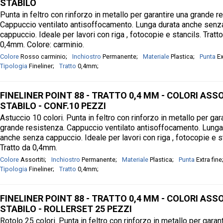
STABILO
Punta in feltro con rinforzo in metallo per garantire una grande r
Cappuccio ventilato antisoffocamento. Lunga durata anche senz
cappuccio. Ideale per lavori con riga , fotocopie e stancils. Tratt
0,4mm. Colore: carminio.
Colore
Rosso carminio
Inchiostro
Permanente
Materiale
Plastica
Punta
Ex
Tipologia
Fineliner
Tratto
0,4mm
FINELINER POINT 88 - TRATTO 0,4 MM - COLORI ASSO
STABILO - CONF.10 PEZZI
Astuccio 10 colori. Punta in feltro con rinforzo in metallo per gar
grande resistenza. Cappuccio ventilato antisoffocamento. Lunga
anche senza cappuccio. Ideale per lavori con riga , fotocopie e s
Tratto da 0,4mm.
Colore
Assortiti
Inchiostro
Permanente
Materiale
Plastica
Punta
Extra fine
Tipologia
Fineliner
Tratto
0,4mm
FINELINER POINT 88 - TRATTO 0,4 MM - COLORI ASSO
STABILO - ROLLERSET 25 PEZZI
Rotolo 25 colori. Punta in feltro con rinforzo in metallo per garan