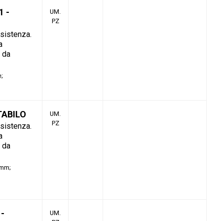
1 -
UM.
PZ
esistenza.
a
o da
e
TABILO
UM.
PZ
esistenza.
a
o da
4mm
-
UM.