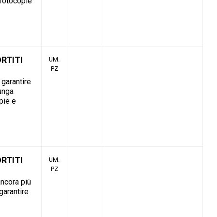
 fotocopie
ORTITI
UM.
PZ
 garantire
unga
pie e
ORTITI
UM.
PZ
ancora più
garantire