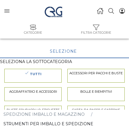
CATEGORIE
FILTRA CATEGORIE
SELEZIONE
SELEZIONA LA SOTTOCATEGORIA
ACCESSORI PER PACCHI E BUSTE
TUTTI
AGGRAFFATRICI E ACCESSORI
BOLLE E RIEMPITIVI
BUSTE SOVRACOLLO-ETICHETTE
CARTA DA PACCO E CARTONE
SPEDIZIONE IMBALLO E MAGAZZINO
PRESTAMPATE
ONDULATO
STRUMENTI PER IMBALLO E SPEDIZIONE
CUTTER DA LAVORO
FILM E DISPENSER