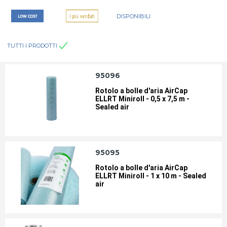
DISPONIBILI
INCOLLATRICI E COLLA A CALDO
LETTORE BARCODE
TUTTI I PRODOTTI
NASTRO PER IMBALLO-
REGGE E ACCESSORI
TENDINASTRO
95096
Rotolo a bolle d'aria AirCap
SCATOLE E TUBI PER
STAMPANTI TERMICHE E
ELLRT Miniroll - 0,5 x 7,5 m -
SPEDIZIONE
CONSUMABILI
Sealed air
95095
Rotolo a bolle d'aria AirCap
ELLRT Miniroll - 1 x 10 m - Sealed
air